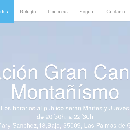
ades
Refugio
Licencias
Seguro
Contacto
ción Gran Can
cion para nuevo
cias Federativa
Montañísmo
va, además de identificarte como practicante de
íodo durante el que se puede federar un deport
embre del año anterior hasta el 31 de noviembr
 la tranquilidad de saber que conlleva un segur
 del año natural, es decir, desde el 1 de ener
Los horarios al publico seran Martes y Jueves
de 20´30h. a 22´30h
Mary Sanchez,18,Bajo, 35009, Las Palmas de G