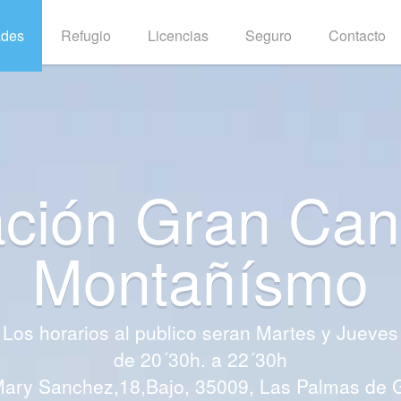
ades
Refugio
Licencias
Seguro
Contacto
ción Gran Can
cion para nuevo
cias Federativa
Montañísmo
va, además de identificarte como practicante de
íodo durante el que se puede federar un deport
embre del año anterior hasta el 31 de noviembr
 la tranquilidad de saber que conlleva un segur
 del año natural, es decir, desde el 1 de ener
Los horarios al publico seran Martes y Jueves
de 20´30h. a 22´30h
Mary Sanchez,18,Bajo, 35009, Las Palmas de G